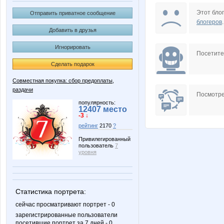
Tous Pandora Silver
baich
Этот блог
Отправить приватное сообщение
блогеров
.
Добавить в друзья
Игнорировать
karina-kiss
kattuxa
Посетит
Сделать подарок
Совместная покупка: сбор предоплаты,
раздачи
stauri
vip17
Посмотре
популярность:
12407 место
-3 ↓
рейтинг
2170
?
Маринусик
Мария Ма
Привилегированный
пользователь
7
уровня
Вишшня
ША-
Статистика портрета:
сейчас просматривают портрет - 0
зарегистрированные пользователи
посетившие портрет за 7 дней - 0