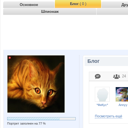
Блог
( 0 )
Основное
Др
Шпионаж
Блог
24
*ФиКус*
Annyy
Посмотреть ещё
Портрет заполнен на 77 %